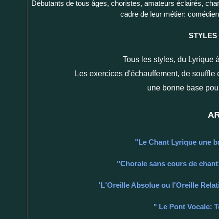
Débutants de tous âges, choristes, amateurs éclairés, chant
cadre de leur métier: comédiens
STYLES 
Tous les styles, du Lyrique 
Les exercices d'échauffement, de souffle e
une bonne base pour 
AR
"Le Chant Lyrique une ba
"Chorale sans cours de chant: 
'L'Oreille Absolue ou l'Oreille Rel
" Le Pont Vocale: 