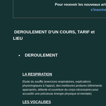
Pour recevoir les nouveaux artic
s'inscrir
DEROULEMENT D'UN COURS,
TARIF et
LIEU
DEROULEMENT
LA RESPIRATION
Etude du souffle (exercices respiratoires, explications
physiologiques à l'appui), des meilleures postures (étirements
appropriés, détente et ouverture du corps nécessaires pour
accueillir une précieuse énergie physique et mentale)
LES VOCALISES